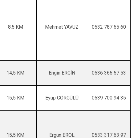
8,5 KM
Mehmet YAVUZ
0532 787 65 60
14,5 KM
Engin ERGİN
0536 366 57 53
15,5 KM
Eyüp GÖRGÜLÜ
0539 700 94 35
15,5 KM
Ergün EROL
0533 317 63 97