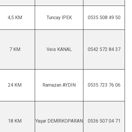
4,5 KM
Tuncay İPEK
0535 508 49 50
7 KM
Veis KANAL
0542 572 84 37
24 KM
Ramazan AYDIN
0535 723 76 06
18 KM
Yaşar DEMİRKOPARAN
0536 507 04 71