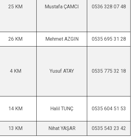
25 KM
Mustafa ÇAMCI
0536 328 07 48
26 KM
Mehmet AZGIN
0535 695 31 28
4 KM
Yusuf ATAY
0535 775 32 18
14 KM
Halil TUNÇ
0535 604 51 53
13 KM
Nihat YAŞAR
0535 543 23 42