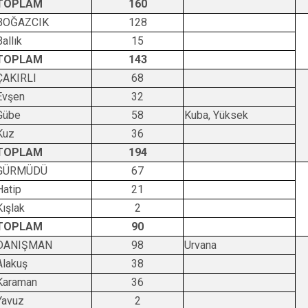
TOPLAM
160
BOĞAZCIK
128
Ballık
15
TOPLAM
143
ÇAKIRLI
68
Evşen
32
Gübe
58
Kuba, Yüksek
Kuz
36
TOPLAM
194
GÜRMÜDÜ
67
Hatip
21
Kışlak
2
TOPLAM
90
DANIŞMAN
98
Urvana
Alakuş
38
Karaman
36
Yavuz
2