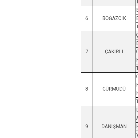
6
BOĞAZCIK
7
ÇAKIRLI
8
GÜRMÜDÜ
9
DANIŞMAN