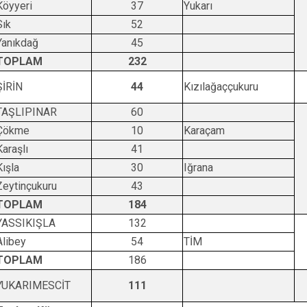
Köyyeri
37
Yukarı
Sık
52
Yanıkdağ
45
TOPLAM
232
ŞİRİN
44
Kızılağaççukuru
TAŞLIPINAR
60
Çökme
10
Karaçam
Karaşlı
41
Kışla
30
Iğrana
Zeytinçukuru
43
TOPLAM
184
YASSIKIŞLA
132
Alibey
54
TİM
TOPLAM
186
YUKARIMESCİT
111