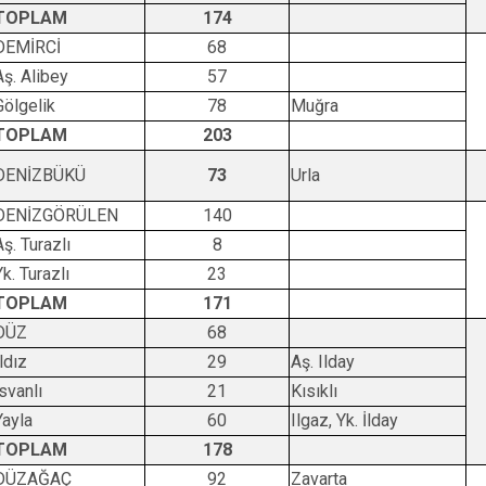
TOPLAM
174
DEMİRCİ
68
Aş. Alibey
57
Gölgelik
78
Muğra
TOPLAM
203
DENİZBÜKÜ
73
Urla
DENİZGÖRÜLEN
140
Aş. Turazlı
8
Yk. Turazlı
23
TOPLAM
171
DÜZ
68
Ildız
29
Aş. Ilday
İsvanlı
21
Kısıklı
Yayla
60
Ilgaz, Yk. İlday
TOPLAM
178
DÜZAĞAÇ
92
Zavarta