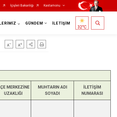
t
İçişleri Bakanlığı
Kastamonu
LERİMİZ
GÜNDEM
İLETİŞİM
32
°C
Hanönü
İhsangazi
İnebolu
LÇE MERKEZİNE
MUHTARIN ADI
İLETİŞİM
UZAKLIĞI
SOYADI
NUMARASI
Küre
Pınarbaşı
Şenpazar