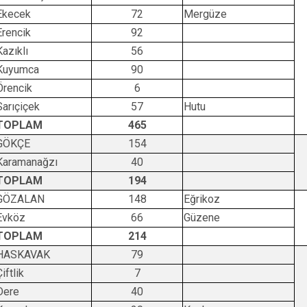
Ekecek
72
Mergüze
Erencik
92
Kazıklı
56
Kuyumca
90
Örencik
6
Sarıçiçek
57
Hutu
TOPLAM
465
GÖKÇE
154
Karamanağzı
40
TOPLAM
194
GÖZALAN
148
Eğrikoz
Evköz
66
Güzene
TOPLAM
214
HASKAVAK
79
iftlik
7
Dere
40