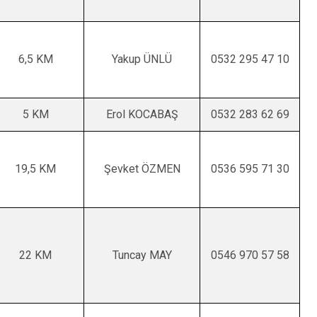
6,5 KM
Yakup ÜNLÜ
0532 295 47 10
5 KM
Erol KOCABAŞ
0532 283 62 69
19,5 KM
Şevket ÖZMEN
0536 595 71 30
22 KM
Tuncay MAY
0546 970 57 58