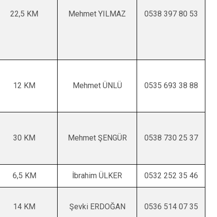
Seydiler
22,5 KM
Mehmet YILMAZ
0538 397 80 53
Taşköprü
Tosya
12 KM
Mehmet ÜNLÜ
0535 693 38 88
30 KM
Mehmet ŞENGÜR
0538 730 25 37
6,5 KM
İbrahim ÜLKER
0532 252 35 46
14 KM
Şevki ERDOĞAN
0536 514 07 35