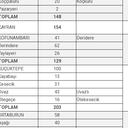
Koççukuru
20
Koçkuru
Pazaryeri
2
TOPLAM
148
KAYRAN
154
KÖFÜNAMBARI
41
Deridere
Derindere
62
Yaylayeri
26
TOPLAM
129
KÜÇÜKTEPE
100
Kayabaşı
13
Kesecik
31
Ovaz
43
Uvazlı
Ötegeçe
16
Ötekesecik
TOPLAM
203
ORTABURUN
58
Aşağı
40