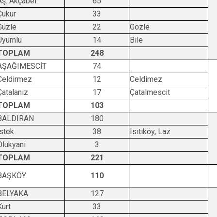
Aş. Akçabel
65
Cide
Çukur
33
Daday
Güzle
22
Gözle
Uyumlu
14
Bile
Devrekani
TOPLAM
248
Doğanyurt
AŞAĞIMESCİT
74
Celdirmez
12
Celdimez
Çatalanız
17
Çatalmescit
TOPLAM
103
BALDIRAN
180
İstek
38
Isıtıköy, Laz
Olukyanı
3
TOPLAM
221
BAŞKÖY
110
BELYAKA
127
Kurt
33