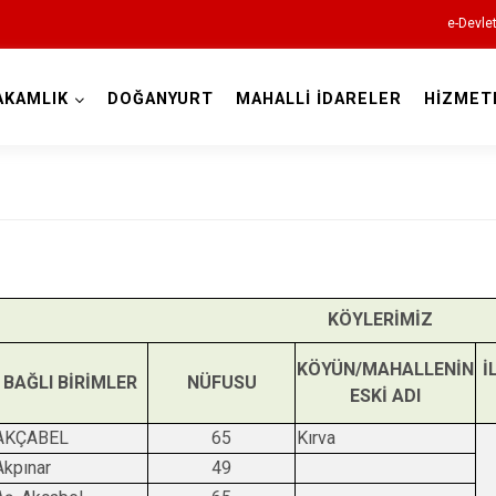
e-Devle
AKAMLIK
DOĞANYURT
MAHALLİ İDARELER
HİZMET
Kastamonu
Abana
KÖYLERİMİZ
Ağlı
Araç
KÖYÜN/MAHALLENİN
İ
BAĞLI BİRİMLER
NÜFUSU
ESKİ ADI
Azdavay
AKÇABEL
65
Kırva
Bozkurt
Akpınar
49
Çatalzeytin