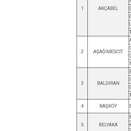
1
AKÇABEL
2
AŞAĞIMESCİT
3
BALDIRAN
4
BAŞKÖY
5
BELYAKA