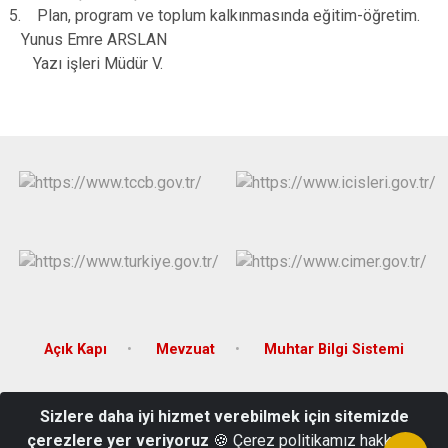
5. Plan, program ve toplum kalkınmasında eğitim-öğretim.
Yunus Emre ARSLAN
Yazı işleri Müdür V.
Açık Kapı
Mevzuat
Muhtar Bilgi Sistemi
T.C. Doğanyurt Kaymakamlığı Merkez Mahallesi Hacı Hakkı Bey
Sizlere daha iyi hizmet verebilmek için sitemizde
Caddesi No:9/2 Doğanyurt/KASTAMONU
çerezlere yer veriyoruz
🍪 Çerez politikamız hakkında