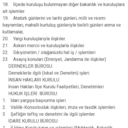
18. İlçede kuruluşu bulunmayan diğer bakanlık ve kuruluşlara
ait işlemler.
19. Atatürk günlerini ve tarihi günleri, milli ve resmi
bayramları, mahalli kurtuluş günleriyle belirli günleri anma ve
kutlamalar,
20. Yargı kuruluşlarıyla ilişkiler.
21. Askeri mercii ve kuruluşlarla ilişkiler.
22. Sıkıyönetim / olağanüstü hal iş / işlemleri
23. Asayiş konuları (Emniyet, Jandarma ile ilişkiler)
DERNEKLER BÜROSU:
Derneklerle ilgili (lokal ve Denetim) işleri.
İNSAN HAKLARI KURULU:
İnsan Hakları İlçe Kurulu Faaliyetleri, Denetimleri.
HUKUK İŞLERİ BÜROSU:
1. İdari yargıya başvurma işleri.
2. Valilik-Konsolosluk ilişkileri, imza ve tasdik işlemleri.
3. Şefliğin teftiş ve denetimi ile ilgili işlemler.
İDARE KURULU BÜROSU:
1. İl İdare Kurulu karar ve işlemleri (Muhtaçlık, Askerlik