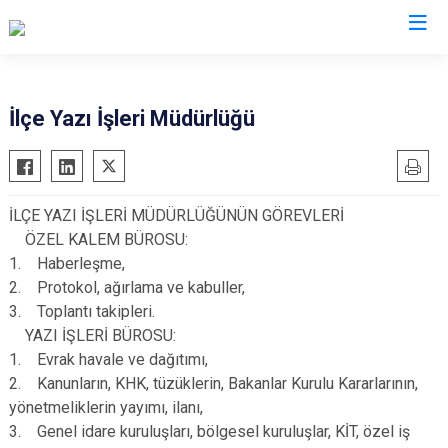
Kastamonu
İlçe Yazı İşleri Müdürlüğü
Abana
Hanönü
Ağlı
İhsangazi
İLÇE YAZI İŞLERİ MÜDÜRLÜĞÜNÜN GÖREVLERİ
Araç
İnebolu
ÖZEL KALEM BÜROSU:
Azdavay
Küre
1. Haberleşme,
Bozkurt
Pınarbaşı
2. Protokol, ağırlama ve kabuller,
3. Toplantı takipleri.
Çatalzeytin
Şenpazar
YAZI İŞLERİ BÜROSU:
Cide
Seydiler
1. Evrak havale ve dağıtımı,
Daday
Taşköprü
2. Kanunların, KHK, tüzüklerin, Bakanlar Kurulu Kararlarının,
Devrekani
Tosya
yönetmeliklerin yayımı, ilanı,
3. Genel idare kuruluşları, bölgesel kuruluşlar, KİT, özel iş
Doğanyurt