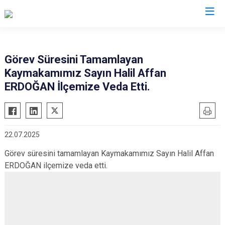
Kastamonu
Görev Süresini Tamamlayan
Kaymakamımız Sayın Halil Affan
Abana
Hanönü
ERDOĞAN İlçemize Veda Etti.
Ağlı
İhsangazi
Araç
İnebolu
Azdavay
Küre
22.07.2025
Bozkurt
Pınarbaşı
Görev süresini tamamlayan Kaymakamımız Sayın Halil Affan
Çatalzeytin
Şenpazar
ERDOĞAN ilçemize veda etti.
Cide
Seydiler
Daday
Taşköprü
Devrekani
Tosya
Doğanyurt