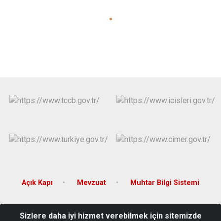
Açık Kapı
Mevzuat
Muhtar Bilgi Sistemi
T.C. Doğanyurt Kaymakamlığı Merkez Mahallesi Hacı Hakkı Bey
Sizlere daha iyi hizmet verebilmek için sitemizde
Caddesi No:9/2 Doğanyurt/KASTAMONU