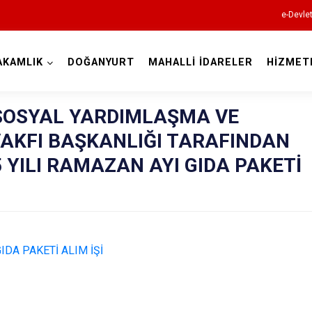
e-Devle
AKAMLIK
DOĞANYURT
MAHALLİ İDARELER
HİZMET
Kastamonu
SOSYAL YARDIMLAŞMA VE
AKFI BAŞKANLIĞI TARAFINDAN
 YILI RAMAZAN AYI GIDA PAKETİ
Abana
Ağlı
Araç
IDA PAKETİ ALIM İŞİ
Azdavay
Bozkurt
Çatalzeytin