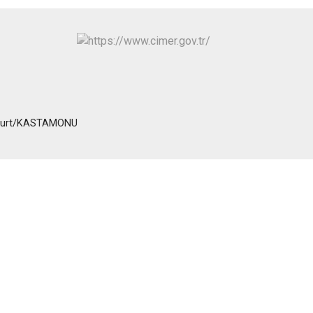
Seydiler
Taşköprü
Tosya
anyurt/KASTAMONU