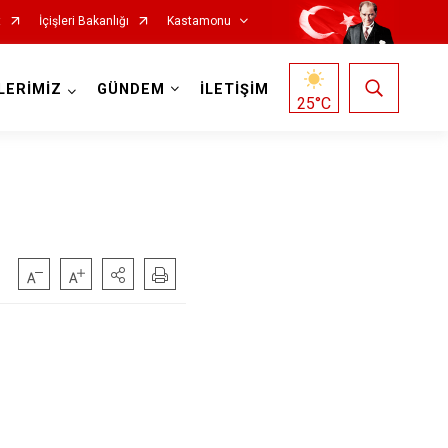
t
İçişleri Bakanlığı
Kastamonu
LERİMİZ
GÜNDEM
İLETİŞİM
25
°C
Hanönü
İhsangazi
İnebolu
Küre
Pınarbaşı
Şenpazar