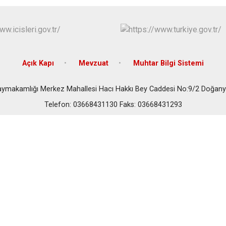
Cide
Daday
Devrekani
Doğanyurt
Açık Kapı
Mevzuat
Muhtar Bilgi Sistemi
Kaymakamlığı Merkez Mahallesi Hacı Hakkı Bey Caddesi No:9/2 Doğ
Telefon: 03668431130 Faks: 03668431293