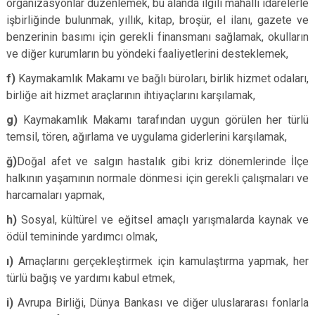
organizasyonlar düzenlemek, bu alanda ilgili mahalli idarelerle
işbirliğinde bulunmak, yıllık, kitap, broşür, el ilanı, gazete ve
benzerinin basımı için gerekli finansmanı sağlamak, okulların
ve diğer kurumların bu yöndeki faaliyetlerini desteklemek,
f)
Kaymakamlık Makamı ve bağlı büroları, birlik hizmet odaları,
birliğe ait hizmet araçlarının ihtiyaçlarını karşılamak,
g)
Kaymakamlık Makamı tarafından uygun görülen her türlü
temsil, tören, ağırlama ve uygulama giderlerini karşılamak,
ğ)
Doğal afet ve salgın hastalık gibi kriz dönemlerinde İlçe
halkının yaşamının normale dönmesi için gerekli çalışmaları ve
harcamaları yapmak,
h)
Sosyal, kültürel ve eğitsel amaçlı yarışmalarda kaynak ve
ödül temininde yardımcı olmak,
ı)
Amaçlarını gerçekleştirmek için kamulaştırma yapmak, her
türlü bağış ve yardımı kabul etmek,
i)
Avrupa Birliği, Dünya Bankası ve diğer uluslararası fonlarla