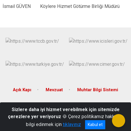
İsmail GÜVEN Köylere Hizmet Götürme Birliği Müdürü
Açık Kapı
Mevzuat
Muhtar Bilgi Sistemi
T.C. Doğanyurt Kaymakamlığı Merkez Mahallesi Hacı Hakkı Bey
Sizlere daha iyi hizmet verebilmek için sitemizde
Caddesi No:9/2 Doğanyurt/KASTAMONU
çerezlere yer veriyoruz
🍪 Çerez politikamız hakkında
Telefon: 03668431130 Faks: 03668431293
bilgi edinmek için
tıklayınız
Kabul et