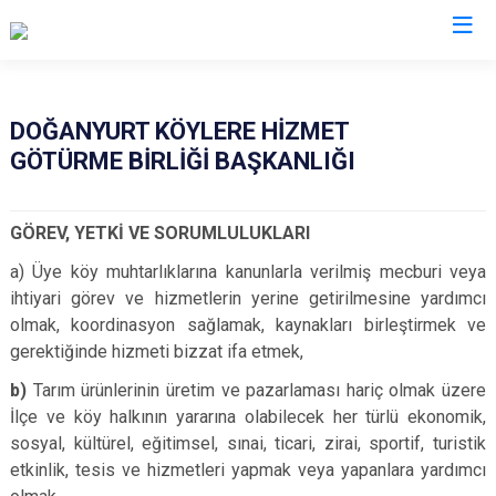
Kastamonu
DOĞANYURT KÖYLERE HİZMET
GÖTÜRME BİRLİĞİ BAŞKANLIĞI
Abana
Hanönü
Ağlı
İhsangazi
GÖREV, YETKİ VE SORUMLULUKLARI
Araç
İnebolu
a) Üye köy muhtarlıklarına kanunlarla verilmiş mecburi veya
Azdavay
Küre
ihtiyari görev ve hizmetlerin yerine getirilmesine yardımcı
Bozkurt
Pınarbaşı
olmak, koordinasyon sağlamak, kaynakları birleştirmek ve
Çatalzeytin
Şenpazar
gerektiğinde hizmeti bizzat ifa etmek,
Cide
Seydiler
b)
Tarım ürünlerinin üretim ve pazarlaması hariç olmak üzere
Daday
Taşköprü
İlçe ve köy halkının yararına olabilecek her türlü ekonomik,
sosyal, kültürel, eğitimsel, sınai, ticari, zirai, sportif, turistik
Devrekani
Tosya
etkinlik, tesis ve hizmetleri yapmak veya yapanlara yardımcı
Doğanyurt