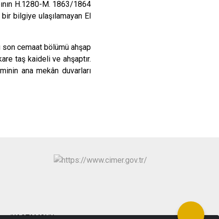
yapının H.1280-M. 1863/1864
 bir bilgiye ulaşılamayan El
lı son cemaat bölümü ahşap
are taş kaideli ve ahşaptır.
Caminin ana mekân duvarları
anyurt/KASTAMONU