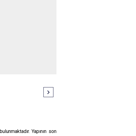
Seydiler
Taşköprü
Tosya
bulunmaktadır. Yapının son