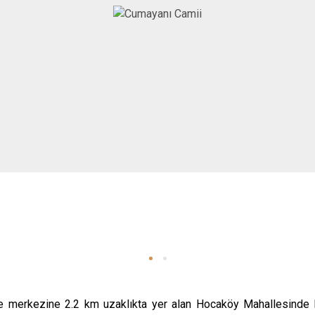
Cide
Daday
Devrekani
Doğanyurt
çe merkezine
2.2 km uzaklıkta yer alan Hocaköy Mahallesinde 