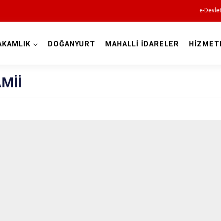
e-Devle
AKAMLIK
DOĞANYURT
MAHALLİ İDARELER
HİZMET
Kastamonu
Mİİ
Abana
Ağlı
Araç
Azdavay
Bozkurt
Çatalzeytin