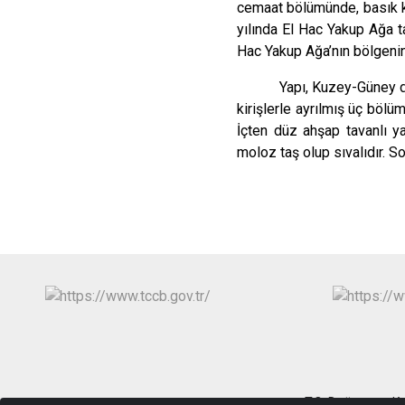
cemaat bölümünde, basık ke
yılında El Hac Yakup Ağa ta
Hac Yakup Ağa’nın bölgenin
Yapı, Kuzey-Güney d
kirişlerle ayrılmış üç bölü
İçten düz ahşap tavanlı ya
moloz taş olup sıvalıdır. So
T.C. Doğanyurt 