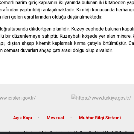
merli harim giriş kapısının iki yanında bulunan iki kitabeden 
rafından yaptırıldığı anlaşılmaktadır. Kimliği konusunda herhangi
 ileri gelen eşraflarından olduğu düşünülmektedir.
oğrultusunda dikdörtgen planlıdır. Kuzey cephede bulunan kapa
mlü bir düzenlemeye sahiptir. Kuzeybatı köşede yer alan minare, k
pı, dıştan ahşap kiremit kaplamalı kırma çatıyla örtülmüştür. 
n cemaat duvarları ahşap çatı arası dolgu olup sıvalıdır.
Açık Kapı
Mevzuat
Muhtar Bilgi Sistemi
Kaymakamlığı Merkez Mahallesi Hacı Hakkı Bey Caddesi No:9/2 Doğ