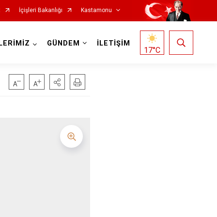
t
İçişleri Bakanlığı
Kastamonu
LERİMİZ
GÜNDEM
İLETİŞİM
17
°C
Hanönü
İhsangazi
İnebolu
Küre
Pınarbaşı
Şenpazar